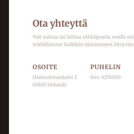
Ota yhteyttä
Voit soittaa tai laittaa sähköpostia meille 
mielellämme kaikkiin tilaisuuteesi liittyvi
OSOITE
PUHELIN
Hietaniemenkatu 2
044-5255000
00100 Helsinki