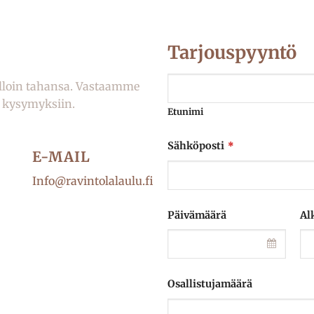
Tarjouspyyntö
milloin tahansa. Vastaamme
in kysymyksiin.
Etunimi
Sähköposti
*
E-MAIL
Info@ravintolalaulu.fi
Päivämäärä
Al
Osallistujamäärä