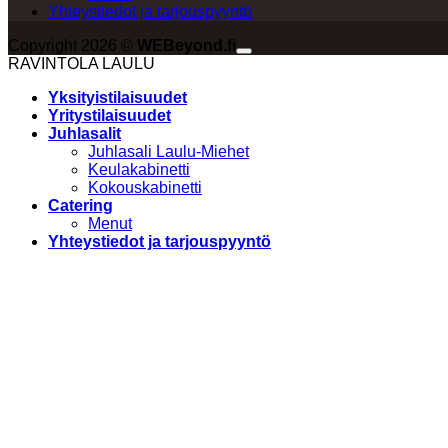
Yhteystiedot ja tarjouspyyntö
Copyright 2026 ©
WEBeyond.fi
RAVINTOLA LAULU
Yksityistilaisuudet
Yritystilaisuudet
Juhlasalit
Juhlasali Laulu-Miehet
Keulakabinetti
Kokouskabinetti
Catering
Menut
Yhteystiedot ja tarjouspyyntö